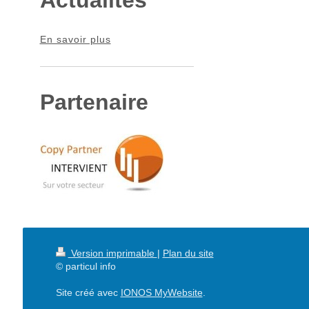
Actualités
En savoir plus
Partenaire
Version imprimable
|
Plan du site
© particul info
Site créé avec
IONOS MyWebsite
.